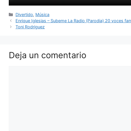
Categorías
Divertido
,
Música
Enrique Iglesias – Subeme La Radio (Parodia) 20 voces f
Toni Rodriguez
Deja un comentario
Comentario