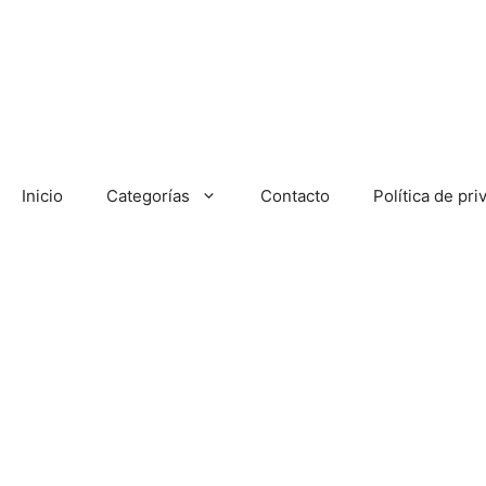
Saltar
al
contenido
Inicio
Categorías
Contacto
Política de pri