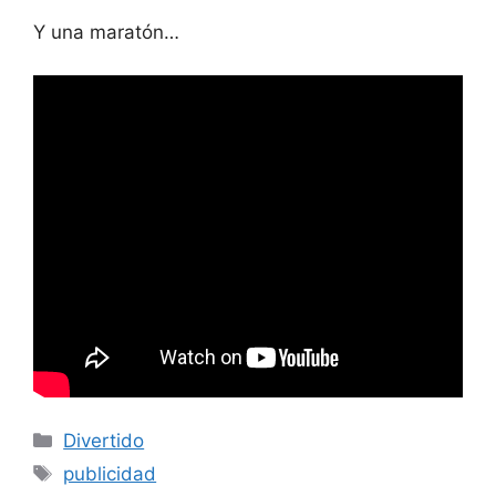
Y una maratón…
Categorías
Divertido
Etiquetas
publicidad