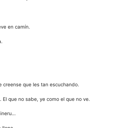
eve en camín.
a.
ue creense que les tan escuchando.
 El que no sabe, ye como el que no ve.
dineru…
a llena…