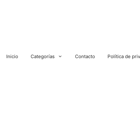
Saltar
al
contenido
Inicio
Categorías
Contacto
Política de pri