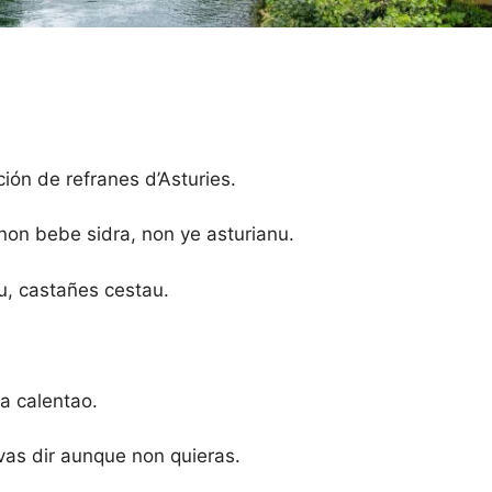
ción de refranes d’Asturies.
on bebe sidra, non ye asturianu.
u, castañes cestau.
ra calentao.
vas dir aunque non quieras.