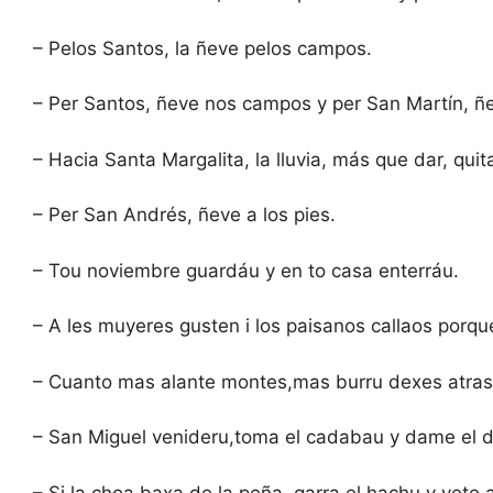
– Pelos Santos, la ñeve pelos campos.
– Per Santos, ñeve nos campos y per San Martín, ñ
– Hacia Santa Margalita, la lluvia, más que dar, quit
– Per San Andrés, ñeve a los pies.
– Tou noviembre guardáu y en to casa enterráu.
– A les muyeres gusten i los paisanos callaos porq
– Cuanto mas alante montes,mas burru dexes atras.
– San Miguel venideru,toma el cadabau y dame el 
– Si la choa baxa de la peña, garra el hachu y vete 