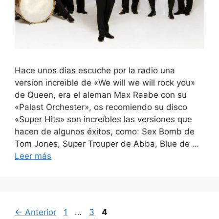
Hace unos dias escuche por la radio una
version increible de «We will we will rock you»
de Queen, era el aleman Max Raabe con su
«Palast Orchester», os recomiendo su disco
«Super Hits» son increíbles las versiones que
hacen de algunos éxitos, como: Sex Bomb de
Tom Jones, Super Trouper de Abba, Blue de …
Leer más
Página
Página
Página
←
Anterior
1
…
3
4